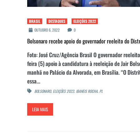
BRASIL
DESTAQUES
ELEIÇÕES 2022
OUTUBRO 6, 2022
0
Bolsonaro recebe apoio do governador reeleito do Distr
Foto: José Cruz/Agência Brasil O governador reeleito
feira (5) apoio à candidatura à reeleição de Jair Bol
manhã no Palácio da Alvorada, em Brasília. “O Distri
essa...
,
,
,
BOLSONARO
ELEIÇÕES 2022
IBANEIS ROCHA
PL
LEIA MAIS