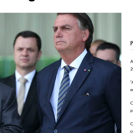
P
A
2
“
e
C
p
C
c