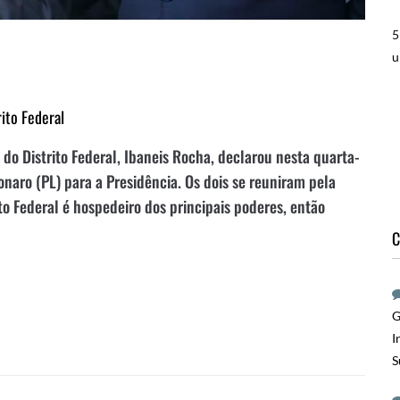
5
u
ito Federal
 do Distrito Federal, Ibaneis Rocha, declarou nesta quarta-
sonaro (PL) para a Presidência. Os dois se reuniram pela
to Federal é hospedeiro dos principais poderes, então
C
G
I
S