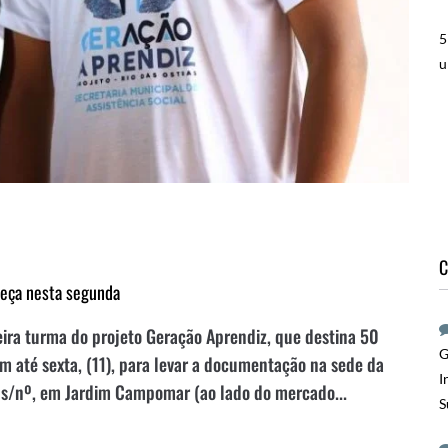
5
u
C
meça nesta segunda
eira turma do projeto Geração Aprendiz, que destina 50
G
êm até sexta, (11), para levar a documentação na sede da
I
s, s/nº, em Jardim Campomar (ao lado do mercado...
S