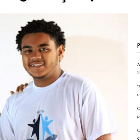
P
A
2
“
e
C
p
C
c