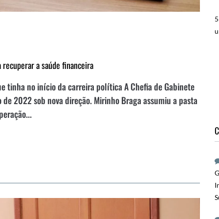
5
u
a recuperar a saúde financeira
e tinha no início da carreira política A Chefia de Gabinete
ano de 2022 sob nova direção. Mirinho Braga assumiu a pasta
peração...
C
G
I
S