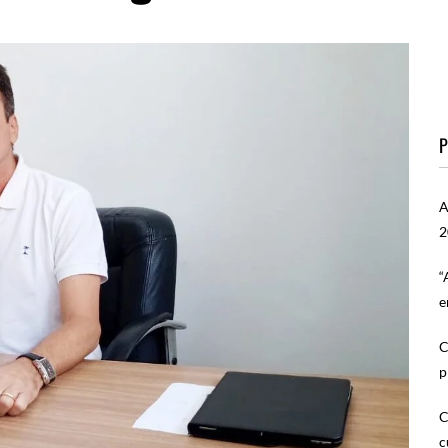
P
A
2
“
e
C
p
C
c