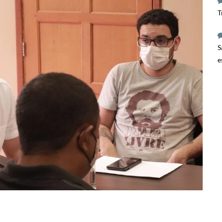
T
S
e