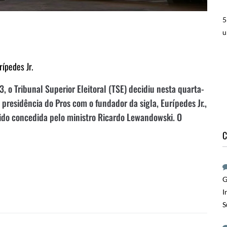
5
u
ípedes Jr.
, o Tribunal Superior Eleitoral (TSE) decidiu nesta quarta-
a presidência do Pros com o fundador da sigla, Eurípedes Jr.,
sido concedida pelo ministro Ricardo Lewandowski. O
C
G
I
S