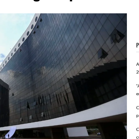
P
A
2
“
e
C
p
C
c