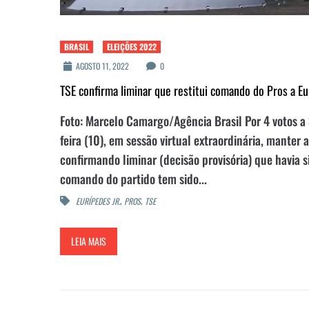
BRASIL
ELEIÇÕES 2022
AGOSTO 11, 2022
0
TSE confirma liminar que restitui comando do Pros a Eur
Foto: Marcelo Camargo/Agência Brasil Por 4 votos a 3
feira (10), em sessão virtual extraordinária, manter 
confirmando liminar (decisão provisória) que havia 
comando do partido tem sido...
,
,
EURÍPEDES JR.
PROS
TSE
LEIA MAIS