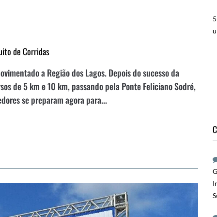
5
u
uito de Corridas
movimentado a Região dos Lagos. Depois do sucesso da
rsos de 5 km e 10 km, passando pela Ponte Feliciano Sodré,
edores se preparam agora para...
C
G
I
S