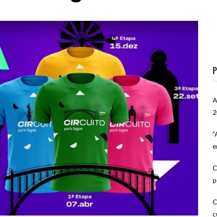
P
A
2
“
e
C
p
C
c