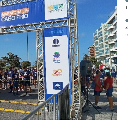
T
S
e