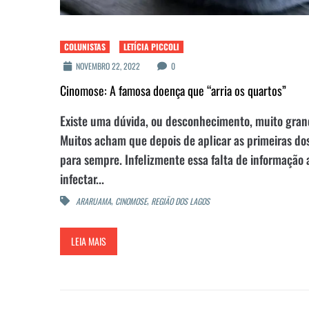
COLUNISTAS
LETÍCIA PICCOLI
NOVEMBRO 22, 2022
0
Cinomose: A famosa doença que “arria os quartos”
Existe uma dúvida, ou desconhecimento, muito grande
Muitos acham que depois de aplicar as primeiras dos
para sempre. Infelizmente essa falta de informação
infectar...
,
,
ARARUAMA
CINOMOSE
REGIÃO DOS LAGOS
LEIA MAIS