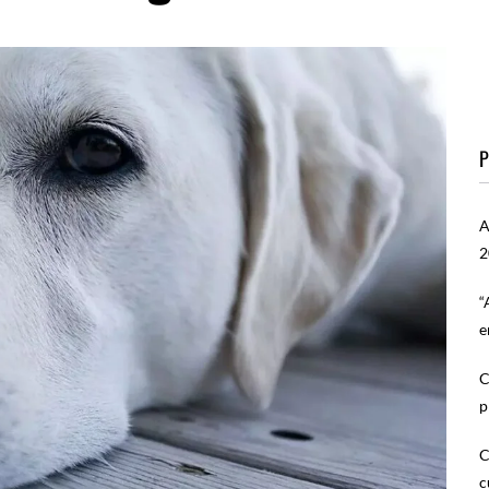
P
A
2
“
e
C
p
C
c