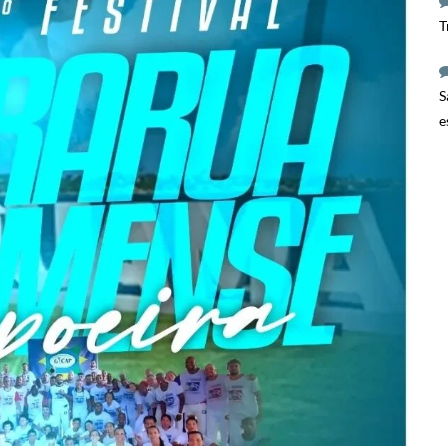
T
S
e