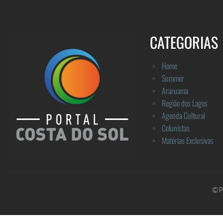
CATEGORIAS
Home
Summer
Araruama
Região dos Lagos
Agenda Cultural
Colunistas
Matérias Exclusivas
©Po