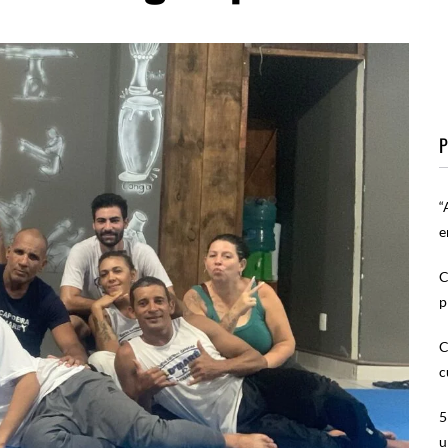
P
“
e
C
p
C
c
5
u