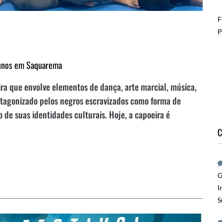
F
P
alunos em Saquarema
ira que envolve elementos de dança, arte marcial, música,
rotagonizado pelos negros escravizados como forma de
 de suas identidades culturais. Hoje, a capoeira é
C
G
I
S