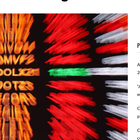
P
A
2
“
e
C
p
C
c