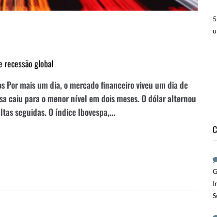
5
u
e recessão global
 Por mais um dia, o mercado financeiro viveu um dia de
sa caiu para o menor nível em dois meses. O dólar alternou
ltas seguidas. O índice Ibovespa,...
C
G
I
S