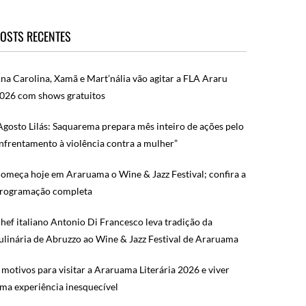
OSTS RECENTES
na Carolina, Xamã e Mart’nália vão agitar a FLA Araru
026 com shows gratuitos
Agosto Lilás: Saquarema prepara mês inteiro de ações pelo
nfrentamento à violência contra a mulher”
omeça hoje em Araruama o Wine & Jazz Festival; confira a
rogramação completa
hef italiano Antonio Di Francesco leva tradição da
ulinária de Abruzzo ao Wine & Jazz Festival de Araruama
 motivos para visitar a Araruama Literária 2026 e viver
ma experiência inesquecível