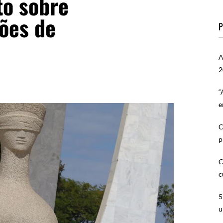
to sobre
ções de
P
A
2
“
e
C
p
C
c
5
u