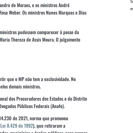
S
xandre de Moraes, e os ministros André
e
Rosa Weber. Os ministros Nunes Marques e Dias
s ministros pudessem comparecer à posse da
, Maria Thereza de Assis Moura. O julgamento
tir que o MP não tem a exclusividade. No
pelos demais ministros.
onal dos Procuradores dos Estados e do Distrito
dvogados Públicos Federais (Anafe).
i 14.230 de 2021, norma que promoveu
(
Lei 8.429 de 1992
), que retiraram a
tados, municípios e órgãos públicos, para propor