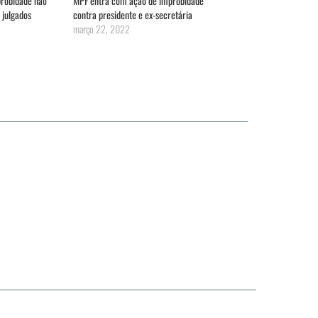
probidade não
MPF entra com ação de improbidade
 julgados
contra presidente e ex-secretária
março 22, 2022