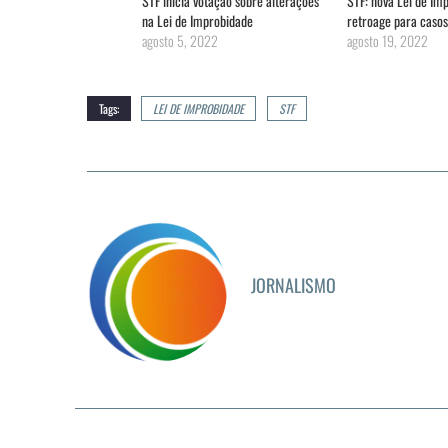
STF inicia votação sobre alterações
STF: nova Lei de Im
na Lei de Improbidade
retroage para casos
agosto 5, 2022
agosto 19, 2022
Tags:
LEI DE IMPROBIDADE
STF
JORNALISMO