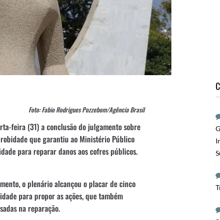
C
Foto: Fabio Rodrigues Pozzebom/Agência Brasil
ta-feira (31) a conclusão do julgamento sobre
G
probidade que garantiu ao Ministério Público
I
idade para reparar danos aos cofres públicos.
S
amento, o plenário alcançou o placar de cinco
T
vidade para propor as ações, que também
ssadas na reparação.