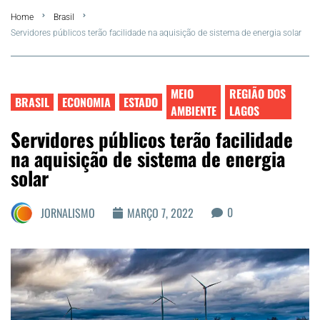
Home
Brasil
FLA Araru 2026
Servidores públicos terão facilidade na aquisição de sistema de energia solar
Araruama
MEIO
REGIÃO DOS
Região dos Lagos
BRASIL
ECONOMIA
ESTADO
AMBIENTE
LAGOS
Servidores públicos terão facilidade
Agenda Cultural
na aquisição de sistema de energia
solar
Colunistas
0
JORNALISMO
MARÇO 7, 2022
Matérias Exclusivas