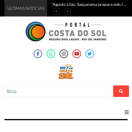
“Agosto Lilás: Saquarema prepara mês inteiro de ações pelo enfrentamento à violência contra a mulher”
5 motivos para visitar a Araruama Literária 2026 e viver uma experiência inesquecível
Começa hoje em Araruama o Wine & Jazz Festival; confira a programação completa
Chef italiano Antonio Di Francesco leva tradição da culinária de Abruzzo ao Wine & Jazz Festival de Araruama
ÚLTIMAS NOTÍCIAS
Home