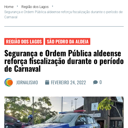
Home
Região dos Lagos
FLA Araru 2026
Segurança e Ordem Pública aldeense reforça fiscalização durante o período de
Carnaval
Araruama
Região dos Lagos
REGIÃO DOS LAGOS
SÃO PEDRO DA ALDEIA
Segurança e Ordem Pública aldeense
Agenda Cultural
reforça fiscalização durante o período
de Carnaval
Colunistas
0
JORNALISMO
FEVEREIRO 24, 2022
Matérias Exclusivas