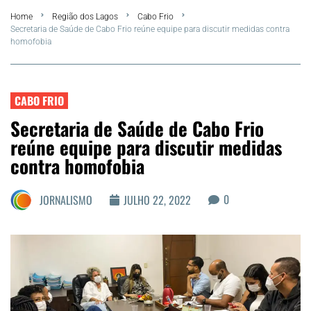
Home
Região dos Lagos
Cabo Frio
Summer
Secretaria de Saúde de Cabo Frio reúne equipe para discutir medidas contra
homofobia
Araruama
Região dos Lagos
CABO FRIO
Secretaria de Saúde de Cabo Frio
Agenda Cultural
reúne equipe para discutir medidas
contra homofobia
Colunistas
0
JORNALISMO
JULHO 22, 2022
Matérias Exclusivas