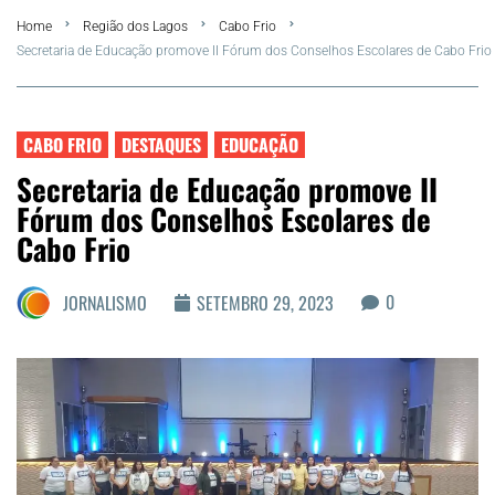
Home
Região dos Lagos
Cabo Frio
FLA Araru 2026
Secretaria de Educação promove II Fórum dos Conselhos Escolares de Cabo Frio
Araruama
CABO FRIO
DESTAQUES
EDUCAÇÃO
Região dos Lagos
Secretaria de Educação promove II
Fórum dos Conselhos Escolares de
Agenda Cultural
Cabo Frio
Colunistas
0
JORNALISMO
SETEMBRO 29, 2023
Matérias Exclusivas