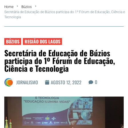
Home
Búzios
FLA Araru 2026
Secretária de Educação de Búzios participa do 1º Fórum de Educação, Ciência e
Tecnologia
Araruama
Região dos Lagos
BÚZIOS
REGIÃO DOS LAGOS
Secretária de Educação de Búzios
Agenda Cultural
participa do 1º Fórum de Educação,
Ciência e Tecnologia
Colunistas
0
JORNALISMO
AGOSTO 12, 2022
Matérias Exclusivas