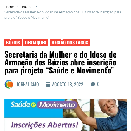
Home
Búzios
FLA Araru 2026
Secretaria da Mulher e do Idoso de Armação dos Búzios abre inscrição para
projeto “Saúde e Movimento”
Araruama
Região dos Lagos
BÚZIOS
DESTAQUES
REGIÃO DOS LAGOS
Secretaria da Mulher e do Idoso de
Agenda Cultural
Armação dos Búzios abre inscrição
para projeto “Saúde e Movimento”
Colunistas
0
JORNALISMO
AGOSTO 18, 2022
Matérias Exclusivas