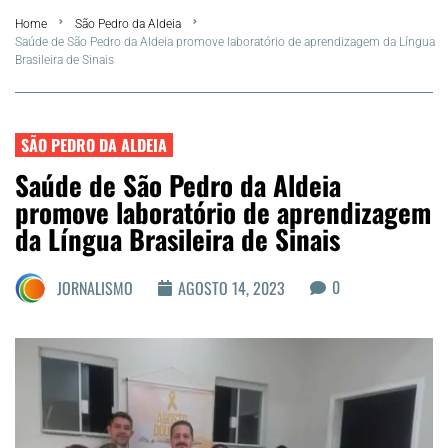
Home
São Pedro da Aldeia
FLA Araru 2026
Saúde de São Pedro da Aldeia promove laboratório de aprendizagem da Língua
Brasileira de Sinais
Araruama
Região dos Lagos
SÃO PEDRO DA ALDEIA
Saúde de São Pedro da Aldeia
Agenda Cultural
promove laboratório de aprendizagem
da Língua Brasileira de Sinais
Colunistas
0
JORNALISMO
AGOSTO 14, 2023
Matérias Exclusivas