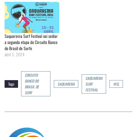
Saquarema Surf Festival vai sediar
a segunda etapa do Circuito Banco
do Brasil de Surfe
abril 5, 2024
CIRCUITO
SAQUAREMA
BANCO DO
Tags:
SAQUAREMA
SURF
WSL
BRASIL DE
FESTIVAL
SURF