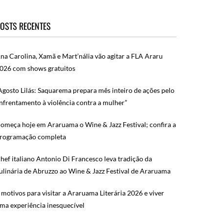
OSTS RECENTES
na Carolina, Xamã e Mart’nália vão agitar a FLA Araru
026 com shows gratuitos
Agosto Lilás: Saquarema prepara mês inteiro de ações pelo
nfrentamento à violência contra a mulher”
omeça hoje em Araruama o Wine & Jazz Festival; confira a
rogramação completa
hef italiano Antonio Di Francesco leva tradição da
ulinária de Abruzzo ao Wine & Jazz Festival de Araruama
 motivos para visitar a Araruama Literária 2026 e viver
ma experiência inesquecível