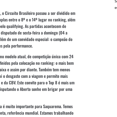
S
e
 o Circuito Brasileiro passou a ser dividido em
plas entre o 8º e o 14º lugar no ranking, além
 pelo qualifying. As partidas acontecem de
á disputado de sexta-feira a domingo (04 a
além de um convidado especial: o campeão do
us pela performance.
e no modelo atual, de competição única com 24
efinidos pela colocação no ranking: o mais bem
baixa e assim por diante. Também tem menos
ui o desgaste com a viagem e permite mais
 e da CBV. Este convite para o Top 8 é mais um
isputando o Aberto sonhe em brigar por uma
aia é muito importante para Saquarema. Temos
nta, referência mundial. Estamos trabalhando