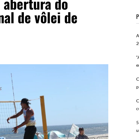
 abertura do
al de vôlei de
P
A
2
“
e
C
p
C
c
5
u