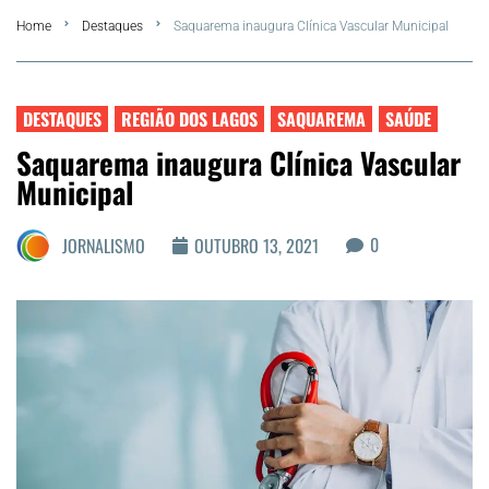
Home
Destaques
Saquarema inaugura Clínica Vascular Municipal
Summer
Araruama
DESTAQUES
REGIÃO DOS LAGOS
SAQUAREMA
SAÚDE
Saquarema inaugura Clínica Vascular
Região dos Lagos
Municipal
Agenda Cultural
0
JORNALISMO
OUTUBRO 13, 2021
Colunistas
Matérias Exclusivas