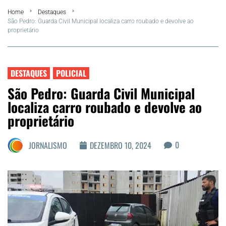
Home
Destaques
FLA Araru 2026
São Pedro: Guarda Civil Municipal localiza carro roubado e devolve ao
proprietário
Araruama
Região dos Lagos
DESTAQUES
POLICIAL
São Pedro: Guarda Civil Municipal
Agenda Cultural
localiza carro roubado e devolve ao
proprietário
Colunistas
0
JORNALISMO
DEZEMBRO 10, 2024
Matérias Exclusivas