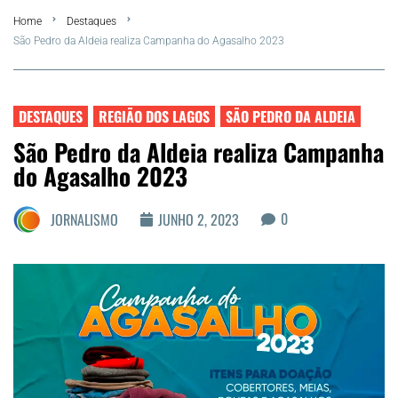
Home
Destaques
FLA Araru 2026
São Pedro da Aldeia realiza Campanha do Agasalho 2023
Araruama
DESTAQUES
REGIÃO DOS LAGOS
SÃO PEDRO DA ALDEIA
Região dos Lagos
São Pedro da Aldeia realiza Campanha
do Agasalho 2023
Agenda Cultural
0
JORNALISMO
JUNHO 2, 2023
Colunistas
Matérias Exclusivas