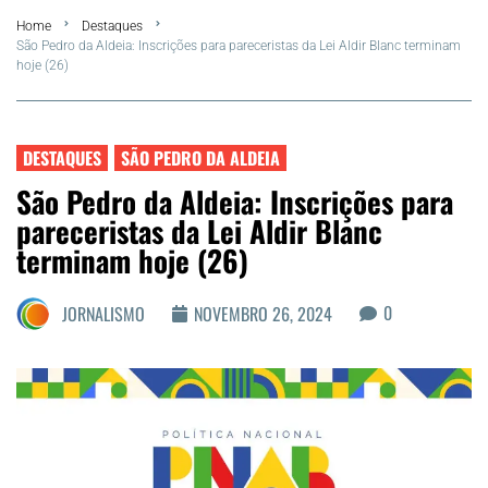
Home
Destaques
FLA Araru 2026
São Pedro da Aldeia: Inscrições para pareceristas da Lei Aldir Blanc terminam
hoje (26)
Araruama
Região dos Lagos
DESTAQUES
SÃO PEDRO DA ALDEIA
São Pedro da Aldeia: Inscrições para
Agenda Cultural
pareceristas da Lei Aldir Blanc
terminam hoje (26)
Colunistas
0
JORNALISMO
NOVEMBRO 26, 2024
Matérias Exclusivas