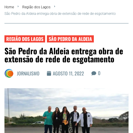
Home
Região dos Lagos
Summer
São Pedro da Aldeia entrega obra de extensão de rede de esgotamento
Araruama
REGIÃO DOS LAGOS
SÃO PEDRO DA ALDEIA
Região dos Lagos
São Pedro da Aldeia entrega obra de
extensão de rede de esgotamento
Agenda Cultural
0
JORNALISMO
AGOSTO 11, 2022
Colunistas
Matérias Exclusivas