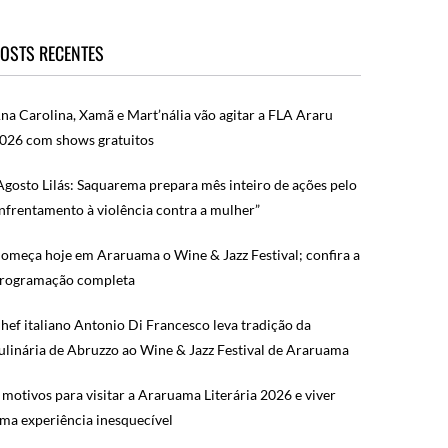
OSTS RECENTES
na Carolina, Xamã e Mart’nália vão agitar a FLA Araru
026 com shows gratuitos
Agosto Lilás: Saquarema prepara mês inteiro de ações pelo
nfrentamento à violência contra a mulher”
omeça hoje em Araruama o Wine & Jazz Festival; confira a
rogramação completa
hef italiano Antonio Di Francesco leva tradição da
ulinária de Abruzzo ao Wine & Jazz Festival de Araruama
 motivos para visitar a Araruama Literária 2026 e viver
ma experiência inesquecível