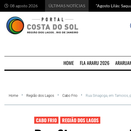
“Agosto Lilás: Saq
Começa hoje em Ara
Chef italiano Anton
5 motivos para visi
08 agosto 2026
ÚLTIMAS NOTÍCIAS
HOME
FLA ARARU 2026
ARARUA
Home
Região dos Lagos
Cabo Frio
Rua Sinagoga, em Tamoios, p
CABO FRIO
REGIÃO DOS LAGOS