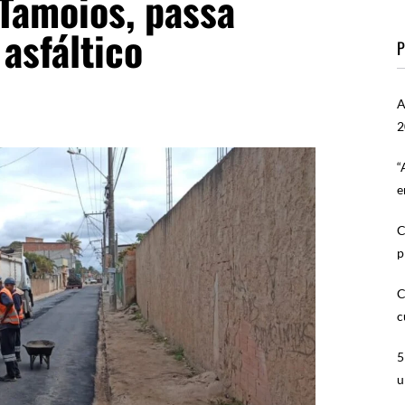
Tamoios, passa
asfáltico
P
A
2
“
e
C
p
C
c
5
u