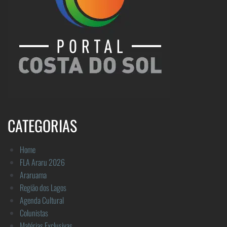
CATEGORIAS
Home
FLA Araru 2026
Araruama
Região dos Lagos
Agenda Cultural
Colunistas
Matérias Exclusivas