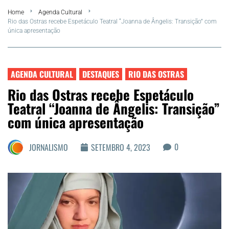
Home
Agenda Cultural
FLA Araru 2026
Rio das Ostras recebe Espetáculo Teatral “Joanna de Ângelis: Transição” com
única apresentação
Araruama
Região dos Lagos
AGENDA CULTURAL
DESTAQUES
RIO DAS OSTRAS
Rio das Ostras recebe Espetáculo
Agenda Cultural
Teatral “Joanna de Ângelis: Transição”
com única apresentação
Colunistas
0
JORNALISMO
SETEMBRO 4, 2023
Matérias Exclusivas