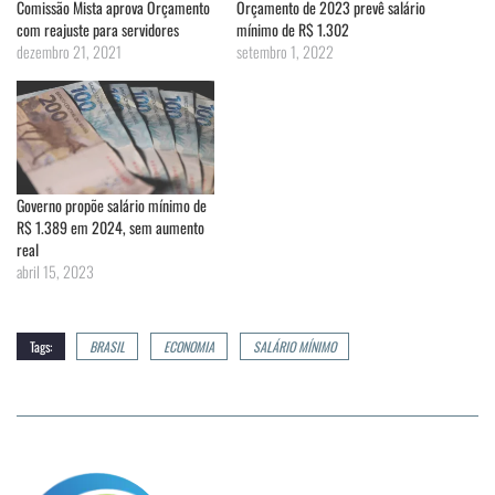
Comissão Mista aprova Orçamento
Orçamento de 2023 prevê salário
com reajuste para servidores
mínimo de R$ 1.302
dezembro 21, 2021
setembro 1, 2022
Governo propõe salário mínimo de
R$ 1.389 em 2024, sem aumento
real
abril 15, 2023
Tags:
BRASIL
ECONOMIA
SALÁRIO MÍNIMO