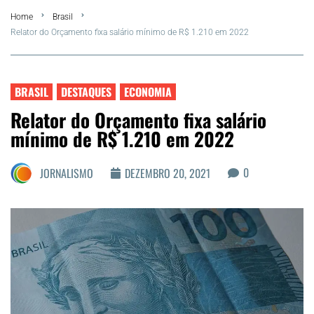
Home
Brasil
FLA Araru 2026
Relator do Orçamento fixa salário mínimo de R$ 1.210 em 2022
Araruama
BRASIL
DESTAQUES
ECONOMIA
Região dos Lagos
Relator do Orçamento fixa salário
mínimo de R$ 1.210 em 2022
Agenda Cultural
0
JORNALISMO
DEZEMBRO 20, 2021
Colunistas
Matérias Exclusivas