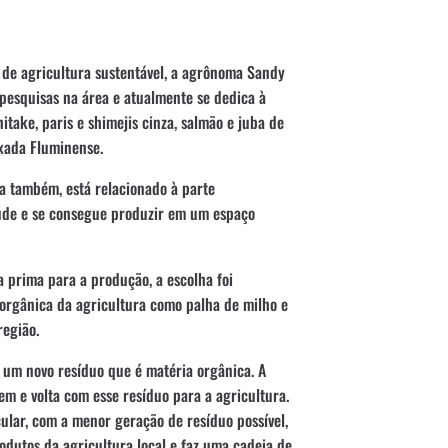
 de agricultura sustentável, a agrônoma Sandy
 pesquisas na área e atualmente se dedica à
take, paris e shimejis cinza, salmão e juba de
ixada Fluminense.
a também, está relacionado à parte
úde e se consegue produzir em um espaço
a prima para a produção, a escolha foi
 orgânica da agricultura como palha de milho e
região.
 um novo resíduo que é matéria orgânica. A
em e volta com esse resíduo para a agricultura.
ular, com a menor geração de resíduo possível,
odutos da agricultura local e faz uma cadeia de