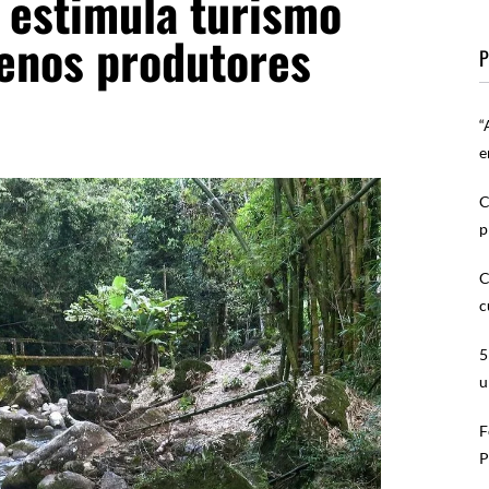
 estimula turismo
enos produtores
P
“
e
C
p
C
c
5
u
F
P