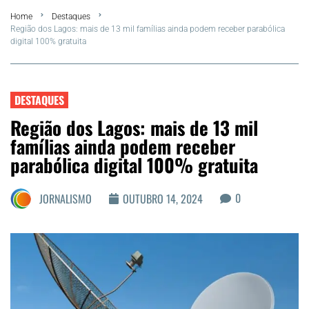
Home
Destaques
FLA Araru 2026
Região dos Lagos: mais de 13 mil famílias ainda podem receber parabólica
digital 100% gratuita
Araruama
Região dos Lagos
DESTAQUES
Região dos Lagos: mais de 13 mil
Agenda Cultural
famílias ainda podem receber
parabólica digital 100% gratuita
Colunistas
0
JORNALISMO
OUTUBRO 14, 2024
Matérias Exclusivas