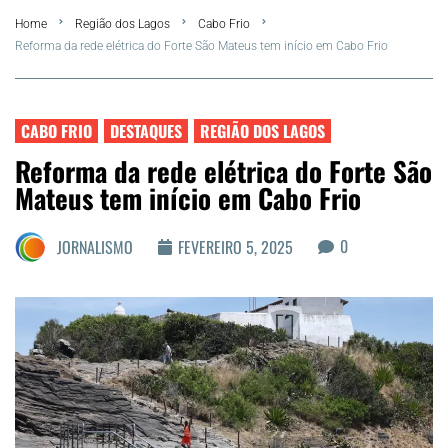
Home
Região dos Lagos
Cabo Frio
FLA Araru 2026
Reforma da rede elétrica do Forte São Mateus tem início em Cabo Frio
Araruama
CABO FRIO
DESTAQUES
REGIÃO DOS LAGOS
Região dos Lagos
Reforma da rede elétrica do Forte São
Mateus tem início em Cabo Frio
Agenda Cultural
0
JORNALISMO
FEVEREIRO 5, 2025
Colunistas
Matérias Exclusivas