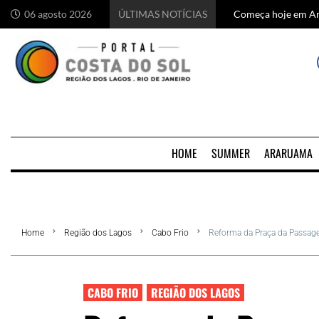
Começa hoje em Ara
Chef italiano Anton
5 motivos para visi
Festival de Marisc
06 agosto 2026
ÚLTIMAS NOTÍCIAS
HOME
SUMMER
ARARUAMA
Home
Região dos Lagos
Cabo Frio
Reforma da Praça da Passage
CABO FRIO
REGIÃO DOS LAGOS