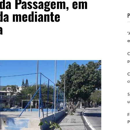
 da Passagem, em
ada mediante
P
a
“
e
C
p
C
c
5
u
F
P