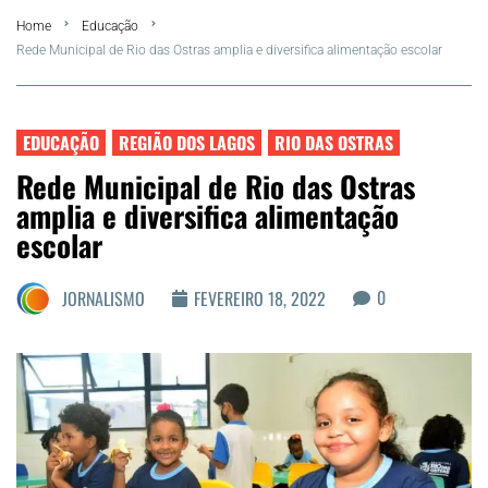
Home
Educação
FLA Araru 2026
Rede Municipal de Rio das Ostras amplia e diversifica alimentação escolar
Araruama
EDUCAÇÃO
REGIÃO DOS LAGOS
RIO DAS OSTRAS
Região dos Lagos
Rede Municipal de Rio das Ostras
amplia e diversifica alimentação
Agenda Cultural
escolar
Colunistas
0
JORNALISMO
FEVEREIRO 18, 2022
Matérias Exclusivas