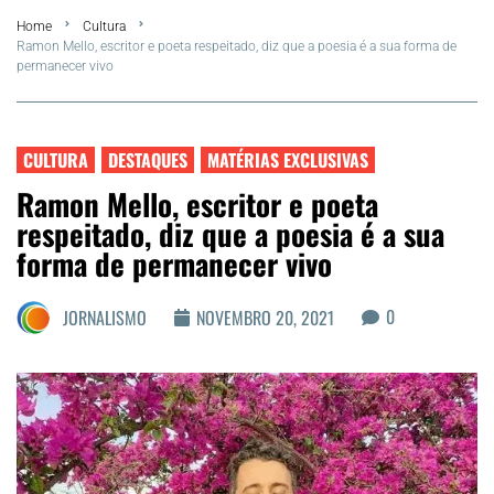
Home
Cultura
FLA Araru 2026
Ramon Mello, escritor e poeta respeitado, diz que a poesia é a sua forma de
permanecer vivo
Araruama
Região dos Lagos
CULTURA
DESTAQUES
MATÉRIAS EXCLUSIVAS
Ramon Mello, escritor e poeta
Agenda Cultural
respeitado, diz que a poesia é a sua
forma de permanecer vivo
Colunistas
0
JORNALISMO
NOVEMBRO 20, 2021
Matérias Exclusivas