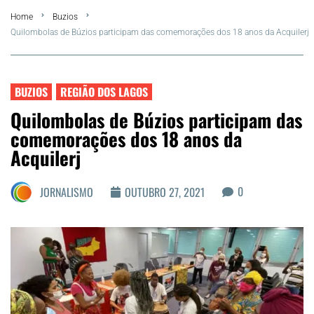
Home
Buzios
Summer
Quilombolas de Búzios participam das comemorações dos 18 anos da Acquilerj
Araruama
BUZIOS
REGIÃO DOS LAGOS
Região dos Lagos
Quilombolas de Búzios participam das
comemorações dos 18 anos da
Agenda Cultural
Acquilerj
Colunistas
0
JORNALISMO
OUTUBRO 27, 2021
Matérias Exclusivas