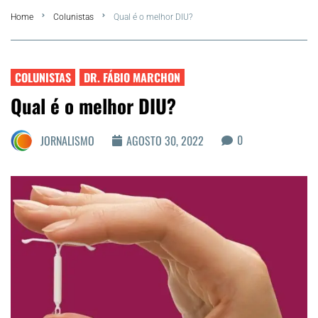
Home
Colunistas
Qual é o melhor DIU?
FLA Araru 2026
Araruama
COLUNISTAS
DR. FÁBIO MARCHON
Qual é o melhor DIU?
Região dos Lagos
0
JORNALISMO
AGOSTO 30, 2022
Agenda Cultural
Colunistas
Matérias Exclusivas