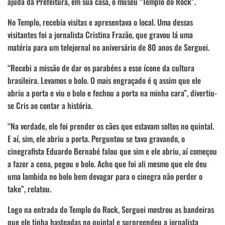
ajuda da Prefeitura, em sua casa, o museu “Templo do Rock”.
No Templo, recebia visitas e apresentava o local. Uma dessas
visitantes foi a jornalista Cristina Frazão, que gravou lá uma
matéria para um telejornal no aniversário de 80 anos de Serguei.
“Recebi a missão de dar os parabéns a esse ícone da cultura
brasileira. Levamos o bolo. O mais engraçado é q assim que ele
abriu a porta e viu o bolo e fechou a porta na minha cara”, divertiu-
se Cris ao contar a história.
“Na verdade, ele foi prender os cães que estavam soltos no quintal.
E aí, sim, ele abriu a porta. Perguntou se tava gravando, o
cinegrafista Eduardo Bernabé falou que sim e ele abriu, aí começou
a fazer a cena, pegou o bolo. Acho que foi ali mesmo que ele deu
uma lambida no bolo bem devagar para o cinegra não perder o
take”, relatou.
Logo na entrada do Templo do Rock, Serguei mostrou as bandeiras
que ele tinha hasteadas no quintal e surpreendeu a jornalista