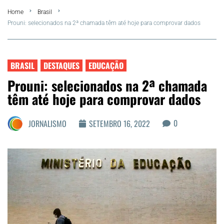
Home
Brasil
FLA Araru 2026
Prouni: selecionados na 2ª chamada têm até hoje para comprovar dados
Araruama
BRASIL
DESTAQUES
EDUCAÇÃO
Região dos Lagos
Prouni: selecionados na 2ª chamada
têm até hoje para comprovar dados
Agenda Cultural
0
JORNALISMO
SETEMBRO 16, 2022
Colunistas
Matérias Exclusivas