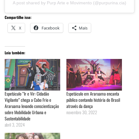
A post shared by Purp Arte e Movimento (@purpurina.cia)
Compartilhe isso:
X
Facebook
Mais
Leia também:
Espetáculo “Ir e Vir: Cidadão
Espetáculo em Araruama encanta
Vigilante” chega a Cabo Frio e
público contando história do Brasil
Araruama levando conscientização
através da dança
sobre Mobilidade Urbana e
novembro 30, 2022
Sustentabilidade
abril 3, 2024