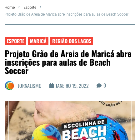
Home
Esporte
FLA Araru 2026
Projeto Grão de Areia de Maricá abre inscrições para aulas de Beach Soccer
Araruama
ESPORTE
MARICÁ
REGIÃO DOS LAGOS
Região dos Lagos
Projeto Grão de Areia de Maricá abre
inscrições para aulas de Beach
Agenda Cultural
Soccer
Colunistas
0
JORNALISMO
JANEIRO 19, 2022
Matérias Exclusivas