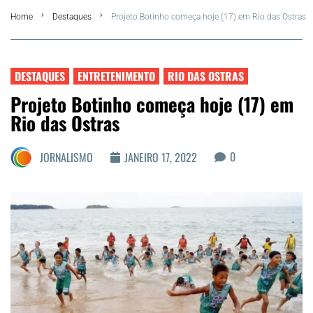
Home
Destaques
Projeto Botinho começa hoje (17) em Rio das Ostras
FLA Araru 2026
Araruama
DESTAQUES
ENTRETENIMENTO
RIO DAS OSTRAS
Projeto Botinho começa hoje (17) em
Região dos Lagos
Rio das Ostras
Agenda Cultural
0
JORNALISMO
JANEIRO 17, 2022
Colunistas
Matérias Exclusivas