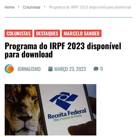
Home
Colunistas
Programa do IRPF 2023 disponível para download
FLA Araru 2026
Araruama
COLUNISTAS
DESTAQUES
MARCELO SANDER
Programa do IRPF 2023 disponível
Região dos Lagos
para download
Agenda Cultural
0
JORNALISMO
MARÇO 23, 2023
Colunistas
Matérias Exclusivas