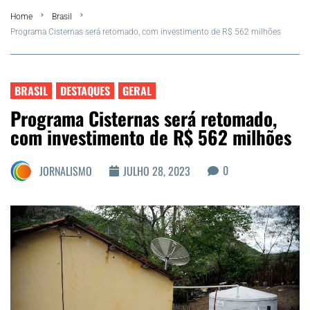
Home
Brasil
FLA Araru 2026
Programa Cisternas será retomado, com investimento de R$ 562 milhões
Araruama
BRASIL
DESTAQUES
GERAL
Região dos Lagos
Programa Cisternas será retomado,
com investimento de R$ 562 milhões
Agenda Cultural
0
JORNALISMO
JULHO 28, 2023
Colunistas
Matérias Exclusivas