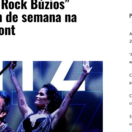
 Rock Búzios”
m de semana na
P
ont
A
2
“
e
C
p
C
c
5
u