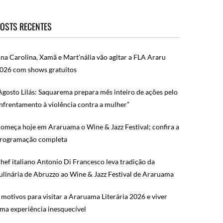
OSTS RECENTES
na Carolina, Xamã e Mart’nália vão agitar a FLA Araru
026 com shows gratuitos
Agosto Lilás: Saquarema prepara mês inteiro de ações pelo
nfrentamento à violência contra a mulher”
omeça hoje em Araruama o Wine & Jazz Festival; confira a
rogramação completa
hef italiano Antonio Di Francesco leva tradição da
ulinária de Abruzzo ao Wine & Jazz Festival de Araruama
 motivos para visitar a Araruama Literária 2026 e viver
ma experiência inesquecível