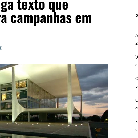
ga texto que
ara campanhas em
P
A
2
0
“
e
C
p
C
c
5
u