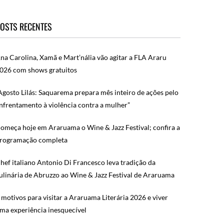
OSTS RECENTES
na Carolina, Xamã e Mart’nália vão agitar a FLA Araru
026 com shows gratuitos
Agosto Lilás: Saquarema prepara mês inteiro de ações pelo
nfrentamento à violência contra a mulher”
omeça hoje em Araruama o Wine & Jazz Festival; confira a
rogramação completa
hef italiano Antonio Di Francesco leva tradição da
ulinária de Abruzzo ao Wine & Jazz Festival de Araruama
 motivos para visitar a Araruama Literária 2026 e viver
ma experiência inesquecível