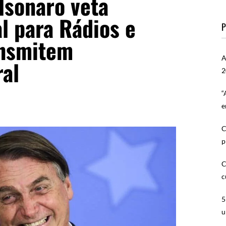
lsonaro veta
l para Rádios e
P
ansmitem
A
ral
2
“
e
C
p
C
c
5
u