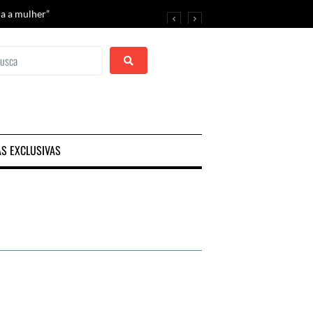
ra a mulher”
estival de Araruama
AS EXCLUSIVAS