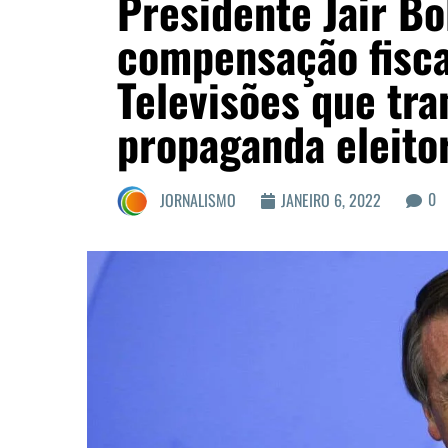
Presidente Jair Bo
compensação fisca
Televisões que tr
propaganda eleito
0
JORNALISMO
JANEIRO 6, 2022