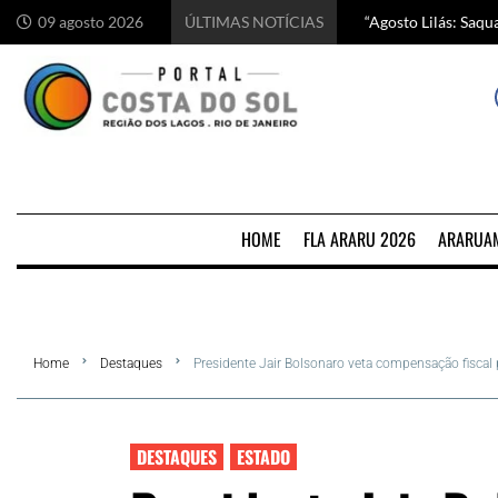
“Agosto Lilás: Saq
Começa hoje em Ara
Chef italiano Anton
5 motivos para visi
09 agosto 2026
ÚLTIMAS NOTÍCIAS
HOME
FLA ARARU 2026
ARARUA
Home
Destaques
Presidente Jair Bolsonaro veta compensação fiscal 
DESTAQUES
ESTADO