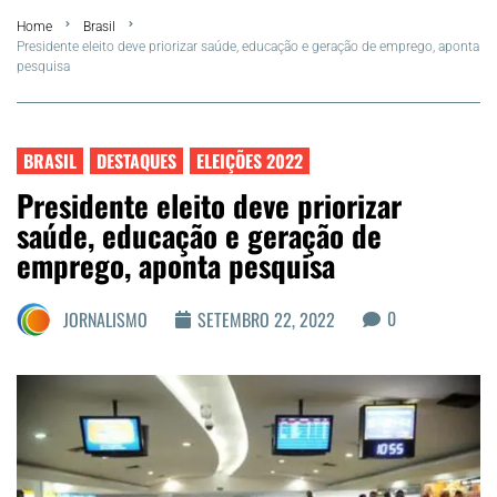
Home
Brasil
FLA Araru 2026
Presidente eleito deve priorizar saúde, educação e geração de emprego, aponta
pesquisa
Araruama
Região dos Lagos
BRASIL
DESTAQUES
ELEIÇÕES 2022
Presidente eleito deve priorizar
Agenda Cultural
saúde, educação e geração de
emprego, aponta pesquisa
Colunistas
0
JORNALISMO
SETEMBRO 22, 2022
Matérias Exclusivas