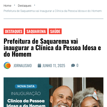
Home
Destaques
FLA Araru 2026
Prefeitura de Saquarema vai inaugurar a Clínica da Pessoa Idosa e do Homem
Araruama
DESTAQUES
SAQUAREMA
SAÚDE
Região dos Lagos
Prefeitura de Saquarema vai
inaugurar a Clínica da Pessoa Idosa e
Agenda Cultural
do Homem
Colunistas
0
JORNALISMO
JUNHO 11, 2025
Matérias Exclusivas