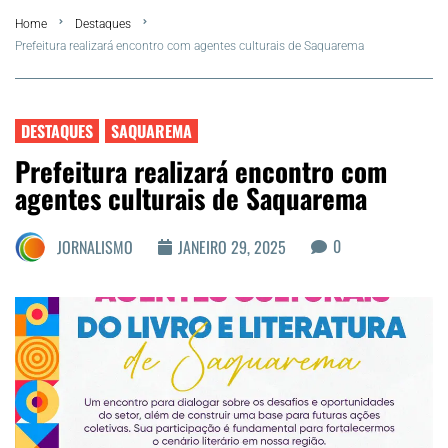
Home
Destaques
Summer
Prefeitura realizará encontro com agentes culturais de Saquarema
Araruama
DESTAQUES
SAQUAREMA
Região dos Lagos
Prefeitura realizará encontro com
agentes culturais de Saquarema
Agenda Cultural
0
JORNALISMO
JANEIRO 29, 2025
Colunistas
Matérias Exclusivas