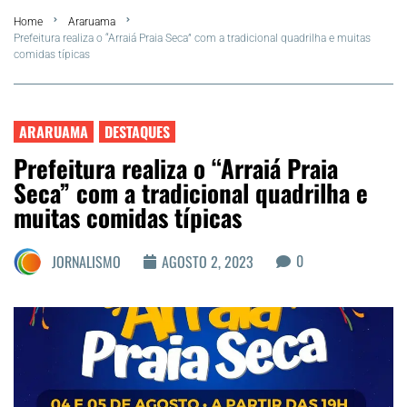
Home
Araruama
FLA Araru 2026
Prefeitura realiza o “Arraiá Praia Seca” com a tradicional quadrilha e muitas
comidas típicas
Araruama
Região dos Lagos
ARARUAMA
DESTAQUES
Prefeitura realiza o “Arraiá Praia
Agenda Cultural
Seca” com a tradicional quadrilha e
muitas comidas típicas
Colunistas
0
JORNALISMO
AGOSTO 2, 2023
Matérias Exclusivas