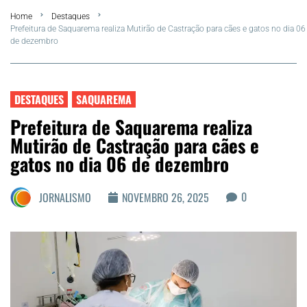
Home
Destaques
FLA Araru 2026
Prefeitura de Saquarema realiza Mutirão de Castração para cães e gatos no dia 06
de dezembro
Araruama
Região dos Lagos
DESTAQUES
SAQUAREMA
Prefeitura de Saquarema realiza
Agenda Cultural
Mutirão de Castração para cães e
gatos no dia 06 de dezembro
Colunistas
0
JORNALISMO
NOVEMBRO 26, 2025
Matérias Exclusivas